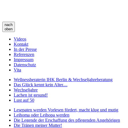
nach
oben
Videos
Kontakt
In der Presse
Referenzen
Impressum
Datenschutz
Vita
Wellnessberaterin IHK Berlin & Wechseljahreberatung
Das Glück kennt kein Alter....
Wechseljahre
Lachen ist gesund!
Lust auf 50
Lesepaten werden Vorlesen fördert, macht klug und mutig
Leihoma oder Leihopa werden
Die Legende der Erschaffung des pflegenden Angehörigen
Die Tränen meiner Mutter!